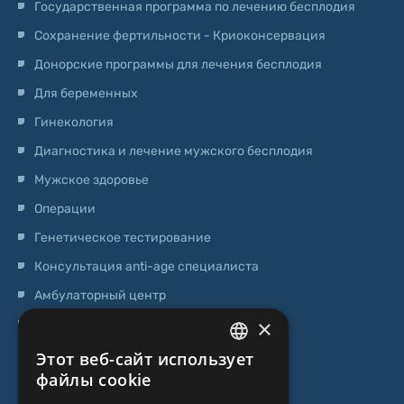
Государственная программа по лечению бесплодия
Сохранение фертильности - Криоконсервация
Донорские программы для лечения бесплодия
Для беременных
Гинекология
Диагностика и лечение мужского бесплодия
Мужское здоровье
Операции
Генетическое тестирование
Консультация anti-age специалиста
Амбулаторный центр
×
Центр стволовых клеток
Этот веб-сайт использует
LATVIAN
О НАС
файлы cookie
ENGLISH