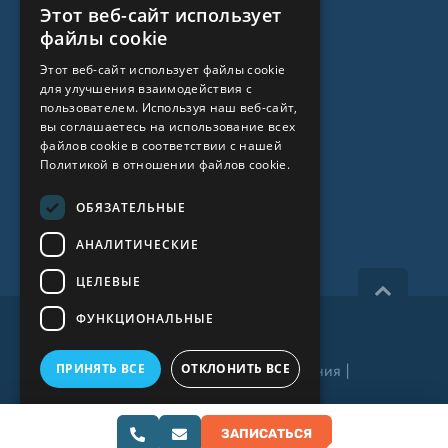
Этот веб-сайт использует
LATVIAN
О НАС
файлы cookie
ENGLISH
Этот веб-сайт использует файлы cookie
О клинике
для улучшения взаимодействия с
RUSSIAN
пользователем. Используя наш веб-сайт,
Специалисты
LITHUANIAN
вы соглашаетесь на использование всех
файлов cookie в соответствии с нашей
Цены
NORWEGIAN
Политикой в ​​отношении файлов cookie.
Контакты
ОБЯЗАТЕЛЬНЫЕ
Статьи
АНАЛИТИЧЕСКИЕ
ЦЕЛЕВЫЕ
ФУНКЦИОНАЛЬНЫЕ
Все права защищены 2026, iVF Riga.
ПРИНЯТЬ ВСЕ
ОТКЛОНИТЬ ВСЕ
Политика приватности
|
Условия и положения
|
Видеонаблюдение
ПОДРОБНЕЕ
Разработка сайта:
ЗАПИСАТЬСЯ