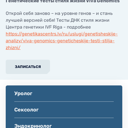
Генетические тесты стиля жизни Viva Genomics
Открой себя заново – на уровне генов – и стань
лучшей версией себя! Тесты ДНК стиля жизни
Центра генетики IVF Riga - подробнее
https://genetikascentrs.lv/ru/uslugi/genetisheskije-
analizy/viva-genomics-geneticheskije-testi-stilja-
zhizni/
ЗАПИСАТЬСЯ
Уролог
Сексолог
Эндокринолог