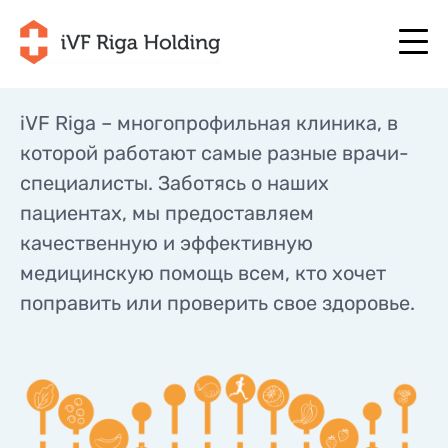
iVF Riga – многопрофильная клиника, в
которой работают самые разные врачи-
+371 67 111 117
RU
специалисты. Заботясь о наших
+371 25 641 022
+371 67 111 117
RU
+371 25 641 022
пациентах, мы предоставляем
О НАС
качественную и эффективную
LV
О НАС
ЛЕЧЕНИЕ
медицинскую помощь всем, кто хочет
EN
ЛЕЧЕНИЕ
поправить или проверить свое здоровье.
ВАША ПРОГРАММА
LT
ВАША ПРОГРАММА
НАЧНИТЕ СЕЙЧАС
SE
НАЧНИТЕ СЕЙЧАС
ПОЛЕЗНО
NO
ПОЛЕЗНО
ЦЕНЫ
ЦЕНЫ