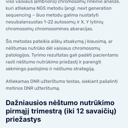
viso vaisiaus (embriono) chromosomų rinkinio analizė,
KONTAKTAI
kuri atliekama NGS metodu (angl. next generation
KONTAKTAI
sequencing – šiuo metodu galima nustatyti
nesubalansuotas 1–22 autosomų ir X, Y lytinių
chromosomų chromosomines aberacijas.
Šis metodas pateikia aiškų atsakymą į klausimą, ar
nėštumas nutrūko dėl vaisiaus chromosomų
patologijos. Tyrimo rezultatas gali padėti pacientams
rasti nėštumo nutrūkimo priežastį ir parengti
sėkmingo pastojimo ir nėštumo strategiją.
Atliekamas DNR užterštumo testas, siekiant pašalinti
motinos DNR užterštumą.
Dažniausios nėštumo nutrūkimo
pirmąjį trimestrą (iki 12 savaičių)
priežastys