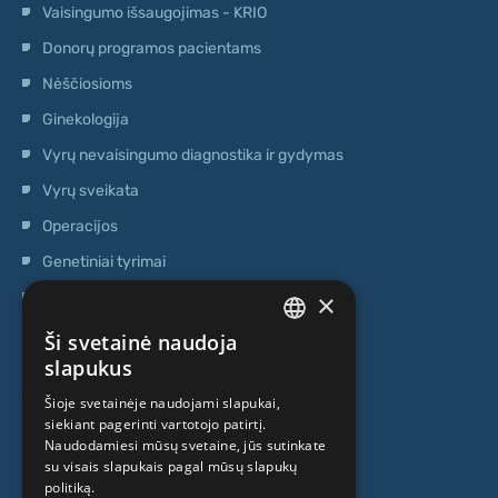
Vaisingumo išsaugojimas - KRIO
Donorų programos pacientams
Nėščiosioms
Ginekologija
Vyrų nevaisingumo diagnostika ir gydymas
Vyrų sveikata
Operacijos
Genetiniai tyrimai
×
Ambulatorinis centras
Kamieninių ląstelių centras
Ši svetainė naudoja
LATVIAN
slapukus
APIE MUS
ENGLISH
Šioje svetainėje naudojami slapukai,
siekiant pagerinti vartotojo patirtį.
RUSSIAN
Naudodamiesi mūsų svetaine, jūs sutinkate
Kas mes esame
LITHUANIAN
su visais slapukais pagal mūsų slapukų
politiką.
Specialistai