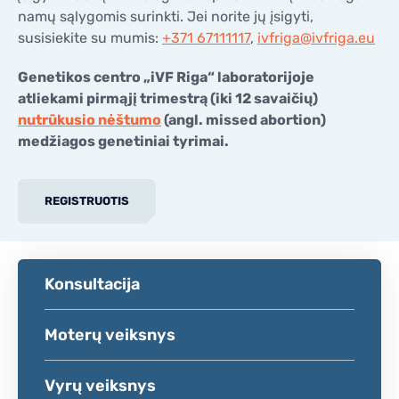
namų sąlygomis surinkti. Jei norite jų įsigyti,
susisiekite su mumis:
+371 67111117
,
ivfriga@ivfriga.eu
Genetikos centro „iVF Riga“ laboratorijoje
atliekami pirmąjį trimestrą (iki 12 savaičių)
nutrūkusio nėštumo
(angl. missed abortion)
medžiagos genetiniai tyrimai.
REGISTRUOTIS
Konsultacija
Moterų veiksnys
Vyrų veiksnys