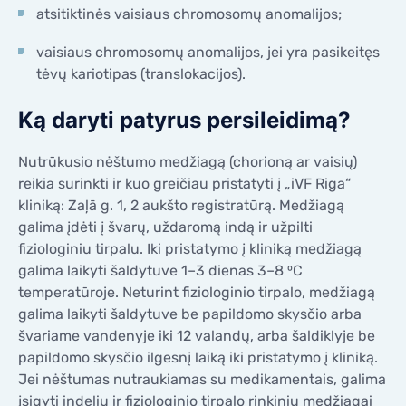
atsitiktinės vaisiaus chromosomų anomalijos;
vaisiaus chromosomų anomalijos, jei yra pasikeitęs
tėvų kariotipas (translokacijos).
Ką daryti patyrus persileidimą?
Nutrūkusio nėštumo medžiagą (chorioną ar vaisių)
reikia surinkti ir kuo greičiau pristatyti į „iVF Riga“
kliniką: Zaļā g. 1, 2 aukšto registratūrą. Medžiagą
galima įdėti į švarų, uždaromą indą ir užpilti
fiziologiniu tirpalu. Iki pristatymo į kliniką medžiagą
galima laikyti šaldytuve 1–3 dienas 3–8 ⁰C
temperatūroje. Neturint fiziologinio tirpalo, medžiagą
galima laikyti šaldytuve be papildomo skysčio arba
švariame vandenyje iki 12 valandų, arba šaldiklyje be
papildomo skysčio ilgesnį laiką iki pristatymo į kliniką.
Jei nėštumas nutraukiamas su medikamentais, galima
įsigyti indelių ir fiziologinio tirpalo rinkinių medžiagai