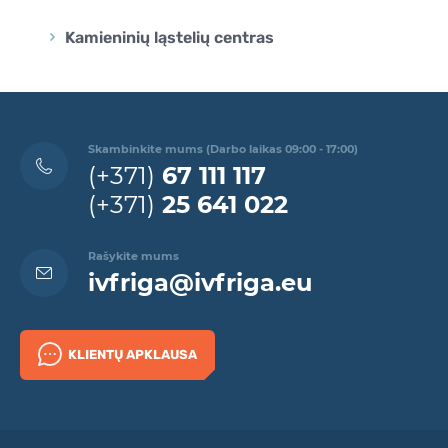
Kamieninių ląstelių centras
Skambinkite mums (Darbo laikas 09:00 - 17:00)
(+371)
67 111 117
(+371)
25 641 022
Rašykite mums
ivfriga@ivfriga.eu
KLIENTŲ APKLAUSA