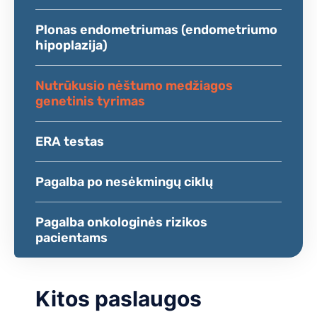
Plonas endometriumas (endometriumo
hipoplazija)
Nutrūkusio nėštumo medžiagos
genetinis tyrimas
ERA testas
Pagalba po nesėkmingų ciklų
Pagalba onkologinės rizikos
pacientams
Kitos paslaugos