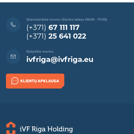
Skambinkite mums (Darbo laikas 09:00 - 17:00)
(+371)
67 111 117
(+371)
25 641 022
Rašykite mums
ivfriga@ivfriga.eu
KLIENTŲ APKLAUSA