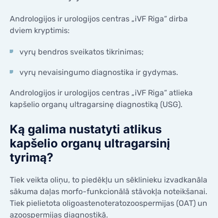
KONTAKTAI
KONTAKTAI
Andrologijos ir urologijos centras „iVF Riga“ dirba
dviem kryptimis:
vyrų bendros sveikatos tikrinimas;
vyrų nevaisingumo diagnostika ir gydymas.
Andrologijos ir urologijos centras „iVF Riga“ atlieka
kapšelio organų ultragarsinę diagnostiką (USG).
Ką galima nustatyti atlikus
kapšelio organų ultragarsinį
tyrimą?
Tiek veikta oliņu, to piedēkļu un sēklinieku izvadkanāla
sākuma daļas morfo-funkcionālā stāvokļa noteikšanai.
Tiek pielietota oligoastenoteratozoospermijas (OAT) un
azoospermijas diagnostikā.