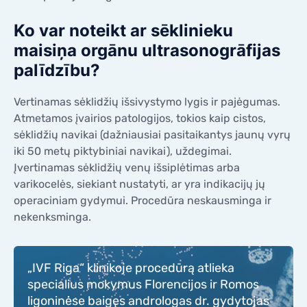
Ko var noteikt ar sēklinieku
maisiņa orgānu ultrasonogrāfijas
palīdzību?
Vertinamas sėklidžių išsivystymo lygis ir pajėgumas.
Atmetamos įvairios patologijos, tokios kaip cistos,
sėklidžių navikai (dažniausiai pasitaikantys jaunų vyrų
iki 50 metų piktybiniai navikai), uždegimai.
Įvertinamas sėklidžių venų išsiplėtimas arba
varikocelės, siekiant nustatyti, ar yra indikacijų jų
operaciniam gydymui. Procedūra neskausminga ir
nekenksminga.
„IVF Riga“ klinikoje procedūrą atlieka
specialius mokymus Florencijos ir Romos
ligoninėse baigęs andrologas dr. gydytojas