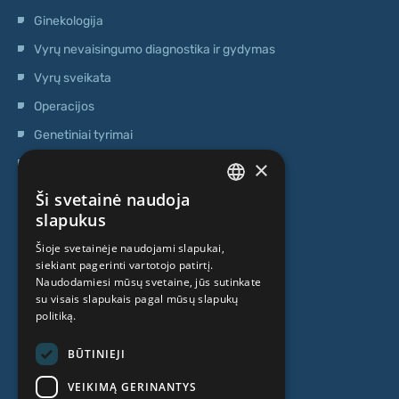
Ginekologija
Vyrų nevaisingumo diagnostika ir gydymas
Vyrų sveikata
Operacijos
Genetiniai tyrimai
×
Ambulatorinis centras
Kamieninių ląstelių centras
Ši svetainė naudoja
LATVIAN
slapukus
APIE MUS
ENGLISH
Šioje svetainėje naudojami slapukai,
siekiant pagerinti vartotojo patirtį.
RUSSIAN
Naudodamiesi mūsų svetaine, jūs sutinkate
Kas mes esame
LITHUANIAN
su visais slapukais pagal mūsų slapukų
politiką.
Specialistai
NORWEGIAN
Kainos
BŪTINIEJI
Kontaktai
VEIKIMĄ GERINANTYS