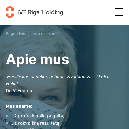
Pagrindinis
|
Kas mes esame
+371 67 111 117
LT
+371 25 641 022
Apie mus
+371 67 111 117
LT
+371 25 641 022
APIE MUS
LV
APIE MUS
„Beviltiškos padėties nebūna. Svarbiausia – tikėti ir
GYDYMAS
EN
GYDYMAS
veikti!“
JŪSŲ PROGRAMA
Dr. V. Fodina
RU
JŪSŲ PROGRAMA
PRADĖKITE DABAR!
SE
PRADĖKITE DABAR!
Mes esame:
NAUDINGI STRAIPSNIAI
už profesionalią pagalbą
NO
NAUDINGI STRAIPSNIAI
KAINOS
už kokybišką rezultatą
KAINOS