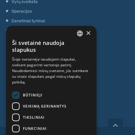
Vyrų sveikata
Operacijos
Genetiniai tyrimai
×
Ambulatorinis centras
Kamieninių ląstelių centras
Ši svetainė naudoja
LATVIAN
slapukus
APIE MUS
ENGLISH
Šioje svetainėje naudojami slapukai,
siekiant pagerinti vartotojo patirtį.
RUSSIAN
Naudodamiesi mūsų svetaine, jūs sutinkate
Kas mes esame
LITHUANIAN
su visais slapukais pagal mūsų slapukų
politiką.
Specialistai
NORWEGIAN
Kainos
BŪTINIEJI
Kontaktai
VEIKIMĄ GERINANTYS
TIKSLINIAI
FUNKCINIAI