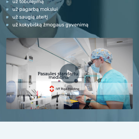
už tobulėjimą
KONTAKTAI
už pagarbą mokslui
KONTAKTAI
už saugią ateitį
už kokybišką žmogaus gyvenimą