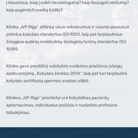
į klausimus: kaip įveikti nevaisingumą? kaip išsaugoti nėštumą?
kaip pagimdyti sveiką kūdikį?
Klinika „iVF Riga“ atitinka visus reikalavimus ir visame pasaulyje
priimtus kokybės standartus ISO 9001, taip pat tarptautinius
žmogaus audinių molekulinių-biologinių tyrimų standartus ISO
15189.
Klinika gavo prestižinį valstybinį sveikatos priežiūros įstaigų
apdovanojimą „Kokybės ženklas 2014“, taip pat turi tarptautinį
kokybės sertifikatą spermos analizei atlikti.
Klinikos „iVF Riga“ prioritetai yra kokybiškas pacientų
aptarnavimas, individualus požiūris ir nuolatinis profesinis
tobulėjimas.