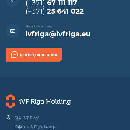
(+371)
67 111 117
(+371)
25 641 022
Rašykite mums
ivfriga@ivfriga.eu
KLIENTŲ APKLAUSA
SIA "iVF Riga"
Zaļā iela 1, Rīga, Latvija