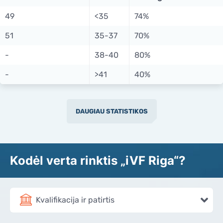
49
<35
74%
51
35-37
70%
-
38-40
80%
-
>41
40%
DAUGIAU STATISTIKOS
Kodėl verta rinktis „iVF Riga“?
Kvalifikacija ir patirtis