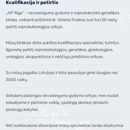
Kvalifikacija ir patirtis
„iVF Riga“ – nevaisingumo gydymo ir reprodukcinės genetikos
klinika, veikianti prižiūrint dr. Violetai Fodinai, kuri turi 20 metų
patirtį reproduktologijos srityje.
Mūsų klinikoje dirba aukštos kvalifikacijos specialistai, turintys
ilgametę patirtį reproduktologijos, genetikos, ginekologijos,
urologijos, akupunktūros ir nėščiųjų priežiūros srityse.
Su mūsų pagalba Latvijoje ir kitur pasaulyje gimė daugiau nei
3000 vaikų.
Siekdami pažangos nevaisingumo gydymo srityje, mes nuolat
tobulėjame ir plečiame veiklą, ypatingą dėmesį skirdami
paslaugų kokybei.
Net sunkiausiose situacijose mūsų specialistai randa atsakymus