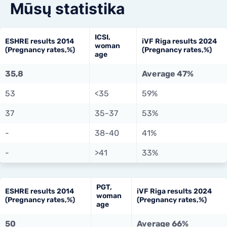
Mūsų statistika
ICSI,
ESHRE results 2014
iVF Riga results 2024
woman
(Pregnancy rates,%)
(Pregnancy rates,%)
age
35,8
Average 47%
53
<35
59%
37
35-37
53%
-
38-40
41%
-
>41
33%
PGT,
ESHRE results 2014
iVF Riga results 2024
woman
(Pregnancy rates,%)
(Pregnancy rates,%)
age
50
Average 66%