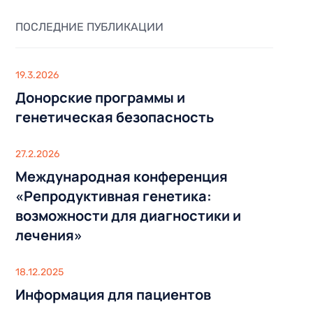
ЦЕНТР СТВОЛОВЫХ КЛЕТОК
ермы
Ультрасонография молочных желез
БАРИАТРИЯ
ПОСЛЕДНИЕ ПУБЛИКАЦИИ
Ультрасонография органов
лодия
Операция по уменьшению
брюшной полости
желудка
перации
Ультрасонография щитовидной
19.3.2026
Операция шунтирования желудка
железы
Донорские программы и
Операция мини-шунтирования
Ультрасонография органов
генетическая безопасность
желудка
мошонки
эрекции
АНИЕ
Трансректальное исследование
в
простаты (ТРУЗИ)
АБДОМИНАЛЬНАЯ ХИРУРГИЯ
27.2.2026
Ультразвуковая диагностика для
УЛЬТРАСОНОГРАФИЯ (УЗИ)
Международная конференция
беременных
«Репродуктивная генетика:
Ультрасонография молочных
a
желез
возможности для диагностики и
Ультрасонография органов
лечения»
брюшной полости
Ультрасонография щитовидной
18.12.2025
железы
Информация для пациентов
Ультрасонография органов
АНИЕ
мошонки