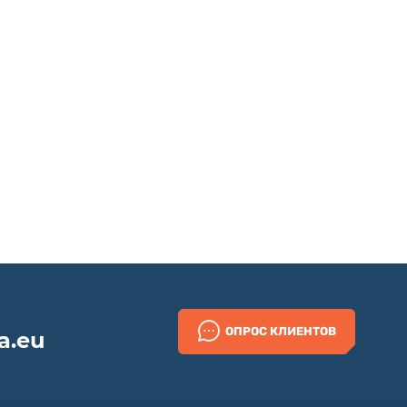
Трансректальное исследование
простаты (ТРУЗИ)
Ультразвуковая диагностика для
va
беременных
ОПРОС КЛИЕНТОВ
a.eu