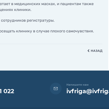
ботает в медицинских масках, и пациентам также
логическая
Диагностика бесплодия
сонография
щениях клиники.
Диагностика онкологии
 проходимости маточных
Генетика стиля жизни Vi
 сотрудников регистратуры.
Genomics
ли
осещать клинику в случае плохого самочувствия.
стическая гистероскопия
ктомия цервикального
НАЗАД
скопия
Напишите нам
1 022
ivfriga@ivfrig