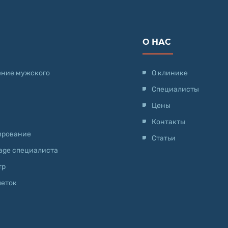
О НАС
ение мужского
О клинике
Специалисты
Цены
Контакты
ирование
Статьи
-age специалиста
тр
леток