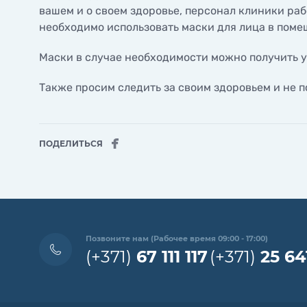
вашем и о своем здоровье, персонал клиники ра
Гинеко
Услуги, финансируемые
ультра
государством
необходимо использовать маски для лица в поме
Оценка
Лица, освобожденные от
труб
пациентских взносов
Маски в случае необходимости можно получить у
Спира
Также просим следить за своим здоровьем и не п
Диагно
Полипэ
канала
ПОДЕЛИТЬСЯ
Кольпо
Позвоните нам (Рабочее время 09:00 - 17:00)
(+371)
67 111 117
(+371)
25 64