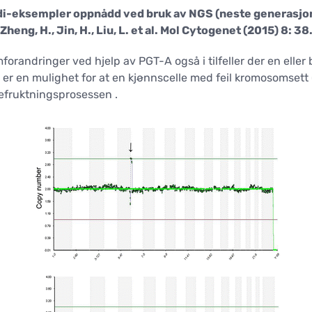
idi-eksempler oppnådd ved bruk av NGS (neste generasjo
(Zheng, H., Jin, H., Liu, L. et al. Mol Cytogenet (2015) 8: 38.
randringer ved hjelp av PGT-A også i tilfeller der en eller
 er en mulighet for at en kjønnscelle med feil kromosomsett 
efruktningsprosessen .