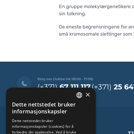
En gruppe molekylærgenetikere og
sin tolkning.
De eneste begrensningene for ana
små kromosomale slettinger som i
Ring oss (Jobbe tid 09:00 - 17:00)
(+371)
67 111 117
(+371)
25 64
×
Dette nettstedet bruker
LATVIAN
informasjonskapsler
ENGLISH
Dette nettstedet bruker
informasjonskapsler (cookies) for å
RUSSIAN
forbedre din opplevelse. Ved å bruke
T