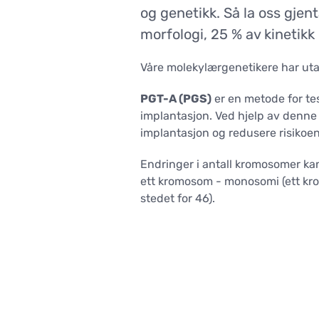
GALLERI
Assistanse etter mislykkede sykluser
Overføringsprosedyre for embryo for
og genetikk. Så la oss gjen
KONTAKTER
Test av 
PRISER
Hjelp for pasienter med risiko for
prøverørsbefruktning (IVF)
av sper
morfologi, 25 % av kinetikk
kreft
KONTAKTER
Omfatt
Ultraly
Våre molekylærgenetikere har utar
LABORATORIUM/MANIPULASJON
Behandl
IVF
PGT-A (PGS)
er en metode for te
Mindre 
implantasjon. Ved hjelp av denne 
ICSI
implantasjon og redusere risikoe
PICSI
Intrauterin inseminering (IUI)
Endringer i antall kromosomer ka
Embryoskope
ett kromosom - monosomi (ett kromo
Preimplantasjons genetisk testing
stedet for 46).
Overføringsprosedyre for embryo for
prøverørsbefruktning (IVF)