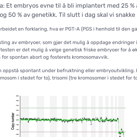
ta: Et embryos evne til å bli implantert med 25 
spermantall (klinisk analyse
FERTILITETSBEVARING
m)
 og 50 % av genetikk. Til slutt i dag skal vi snak
(CRYOPRESERVERING)
ende spermanalyse
Nedfrysning av egg
dskanning av testikler (USG)
beidet en forklaring, hva er PGT-A (PGS i henhold til den gam
Nedfrysning av sæd
ing for mannlig infertilitet
sting av embryoer, som gjør det mulig å oppdage endringer 
Nedfrysing av embryo
kirurgiske operasjoner
testen er det mulig å velge genetisk friske embryoer for å øk
n for spontan abort og fosterets kromosomavvik.
OPERASJONER
n oppstå spontant under befruktning eller embryoutvikling.
Urologi
som i stedet for to), trisomi (tre kromosomer i stedet for t
Gynekologi