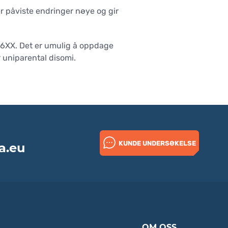
r påviste endringer nøye og gir
46XX. Det er umulig å oppdage
 uniparental disomi.
KUNDE UNDERSØKELSE
a.eu
OM OSS