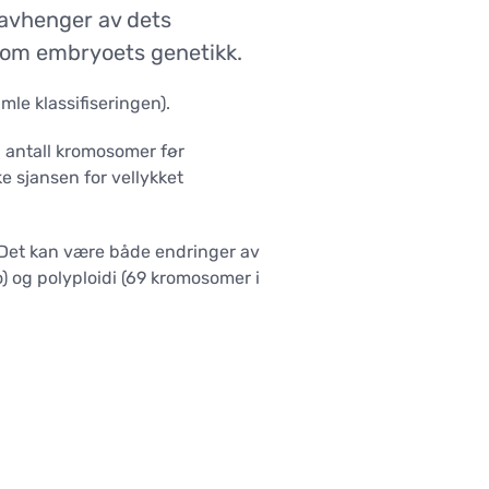
Poliklinisk senter
% avhenger av dets
SENTER FOR STAMCELLER
ke om embryoets genetikk.
le klassifiseringen).
i antall kromosomer før
e sjansen for vellykket
 Det kan være både endringer av
o) og polyploidi (69 kromosomer i