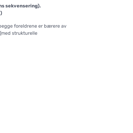
ns sekvensering).
)
 begge foreldrene er bærere av
(med strukturelle