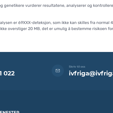
 genetikere vurderer resultatene, analyserer og kontrollere
lysen er 69XXX-deteksjon, som ikke kan skilles fra normal 
kke overstiger 20 MB, det er umulig å bestemme risikoen for
Skriv til oss
1 022
ivfriga@ivfrig
JENESTER