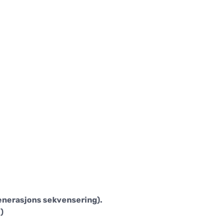
enerasjons sekvensering).
)