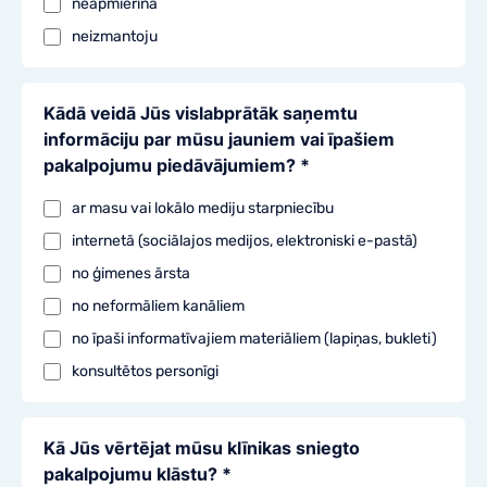
neapmierina
neizmantoju
Kādā veidā Jūs vislabprātāk saņemtu
informāciju par mūsu jauniem vai īpašiem
pakalpojumu piedāvājumiem? *
ar masu vai lokālo mediju starpniecību
internetā (sociālajos medijos, elektroniski e-pastā)
no ģimenes ārsta
no neformāliem kanāliem
no īpaši informatīvajiem materiāliem (lapiņas, bukleti)
konsultētos personīgi
Kā Jūs vērtējat mūsu klīnikas sniegto
pakalpojumu klāstu? *