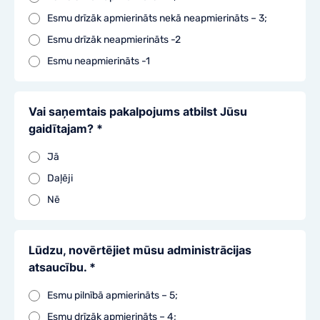
Esmu drīzāk apmierināts nekā neapmierināts – 3;
Esmu drīzāk neapmierināts -2
Esmu neapmierināts -1
Vai saņemtais pakalpojums atbilst Jūsu
gaidītajam? *
Jā
Daļēji
Nē
Lūdzu, novērtējiet mūsu administrācijas
atsaucību. *
Esmu pilnībā apmierināts – 5;
Esmu drīzāk apmierināts – 4;