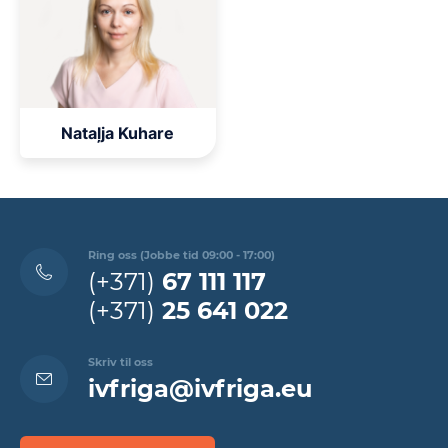
Nataļja Kuhare
Ring oss (Jobbe tid 09:00 - 17:00)
(+371)
67 111 117
(+371)
25 641 022
Skriv til oss
ivfriga@ivfriga.eu