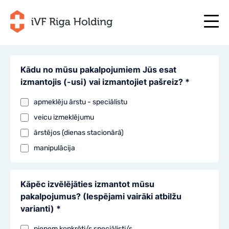
Kādu no mūsu pakalpojumiem Jūs esat
izmantojis (-usi) vai izmantojiet pašreiz? *
+371 67 111 117
NO
+371 25 641 022
+371 67 111 117
NO
apmeklēju ārstu - speciālistu
+371 25 641 022
veicu izmeklējumu
OM OSS
LV
OM OSS
ārstējos (dienas stacionārā)
BEHANDLING
EN
BEHANDLING
manipulācija
DITT INDIVIDUELLE PROGRAM
RU
DITT INDIVIDUELLE PROGRAM
START NÅ!
Kāpēc izvēlējāties izmantot mūsu
LT
START NÅ!
pakalpojumus? (Iespējami vairāki atbilžu
NYTTIGE ARTIKLER
SE
NYTTIGE ARTIKLER
varianti) *
PRISER
PRISER
pieņem konkrēti/s speciālisti/s