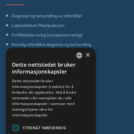
Diagnose og behandling av infertilitet
Laboratorium/Manipulasjon
Fertilitetsbevaring (cryopreservering)
Mannlig infertilitet diagnose og behandling
×
Operasjoner
Dette nettstedet bruker
Genetisk testing
LATVIAN
informasjonskapsler
Poliklinisk senter
ENGLISH
Dette nettstedet bruker
Senter for stamceller
informasjonskapsler (cookies) for å
RUSSIAN
forbedre din opplevelse. Ved å bruke
LITHUANIAN
OM OSS
nettstedet vårt samtykker du i alle
informasjonskapsler i samsvar med
NORWEGIAN
retningslinjene våre for
informasjonskapsler.
Hvem er vi
Spesialistteam
STRENGT NØDVENDIG