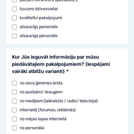
KONTAKTER
tuvums dzīvesvietai
KONTAKTER
kvalitatīvi pakalpojumi
atsaucīgs personāls
atsaucīgs personāls
Kur Jūs ieguvāt informāciju par mūsu
piedāvātajiem pakalpojumiem? (Iespējami
vairāki atbilžu varianti) *
no sava ģimenes ārsta
no paziņām/ draugiem
no medijiem (laikraksts / radio/ televīzija)
internetā (forumos, reklāmās)
no mājas lapas internetā
no personāla