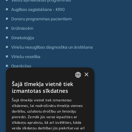
Valsts apmaksātas programmas
Auglības saglabāšana - KRIO
Donoru programmas pacientiem
Grūtniecēm
Ginekoloģija
Vīriešu neauglības diagnostika un ārstēšana
Vīriešu veselība
Operācijas
×
Ģenētiskā testēšana
Šajā tīmekļa vietnē tiek
Anti-age speciālista konsultācija
LATVIAN
izmantotas sīkdatnes
Ambulatorais centrs
ENGLISH
Šajā tīmekļa vietnē tiek izmantotas
Cilmes šūnu centrs
sīkdatnes, lai nodrošinātu tīmekļa vietnes
RUSSIAN
darbību, uzlabotu drošību un lietotāju
LITHUANIAN
pieredzi. Zemāk jūs varat iepazīties ar
PAR MUMS
sīkdatņu aprakstu, kā arī izvēlēties, kāda
NORWEGIAN
veida sīkdatņu darbībai jūs piekrītat vai arī