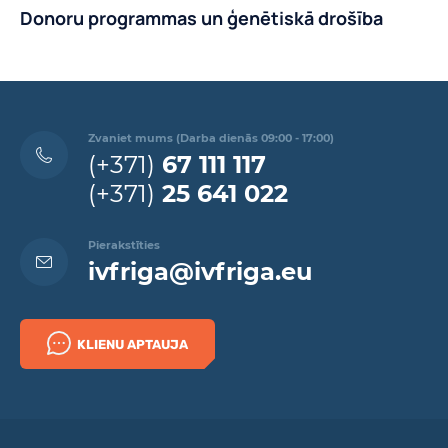
Donoru programmas un ģenētiskā drošība
Zvaniet mums (Darba dienās 09:00 - 17:00)
(+371)
67 111 117
(+371)
25 641 022
Pierakstīties
ivfriga@ivfriga.eu
KLIENU APTAUJA