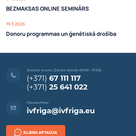
BEZMAKSAS ONLINE SEMINĀRS
19.3.2026
Donoru programmas un ģenētiskā drošība
Zvaniet mums (Darba dienās 09:00 - 17:00)
(+371)
67 111 117
(+371)
25 641 022
Pierakstīties
ivfriga@ivfriga.eu
KLIENU APTAUJA