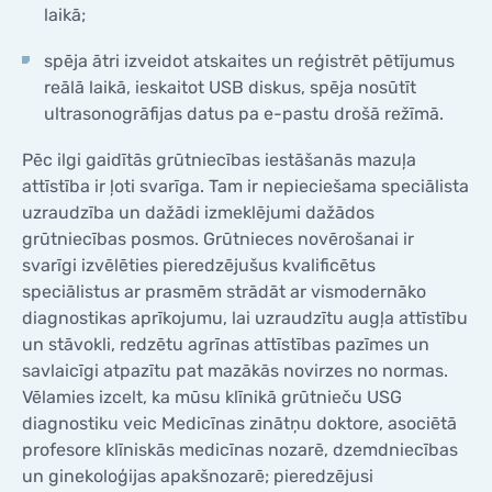
laikā;
spēja ātri izveidot atskaites un reģistrēt pētījumus
reālā laikā, ieskaitot USB diskus, spēja nosūtīt
ultrasonogrāfijas datus pa e-pastu drošā režīmā.
Pēc ilgi gaidītās grūtniecības iestāšanās mazuļa
attīstība ir ļoti svarīga. Tam ir nepieciešama speciālista
uzraudzība un dažādi izmeklējumi dažādos
grūtniecības posmos. Grūtnieces novērošanai ir
svarīgi izvēlēties pieredzējušus kvalificētus
speciālistus ar prasmēm strādāt ar vismodernāko
diagnostikas aprīkojumu, lai uzraudzītu augļa attīstību
un stāvokli, redzētu agrīnas attīstības pazīmes un
savlaicīgi atpazītu pat mazākās novirzes no normas.
Vēlamies izcelt, ka mūsu klīnikā grūtnieču USG
diagnostiku veic Medicīnas zinātņu doktore, asociētā
profesore klīniskās medicīnas nozarē, dzemdniecības
un ginekoloģijas apakšnozarē; pieredzējusi