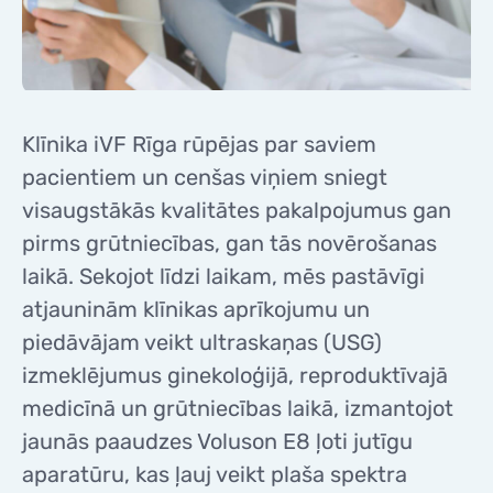
KONTAKTI
KONTAKTI
Klīnika iVF Rīga rūpējas par saviem
pacientiem un cenšas viņiem sniegt
visaugstākās kvalitātes pakalpojumus gan
pirms grūtniecības, gan tās novērošanas
laikā. Sekojot līdzi laikam, mēs pastāvīgi
atjauninām klīnikas aprīkojumu un
piedāvājam veikt ultraskaņas (USG)
izmeklējumus ginekoloģijā, reproduktīvajā
medicīnā un grūtniecības laikā, izmantojot
jaunās paaudzes Voluson E8 ļoti jutīgu
aparatūru, kas ļauj veikt plaša spektra