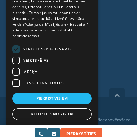
sīkdatnes, lai nodrošinātu tīmekļa vietnes
RUSSIAN
darbību, uzlabotu drošību un lietotāju
LITHUANIAN
pieredzi. Zemāk jūs varat iepazīties ar
PAR MUMS
sīkdatņu aprakstu, kā arī izvēlēties, kāda
NORWEGIAN
veida sīkdatņu darbībai jūs piekrītat vai arī
atteikties no visām, izņemot strikti
Kas mēs esam
nepieciešamās.
Speciālisti
STRIKTI NEPIECIEŠAMIE
Cenas
VEIKTSPĒJAS
Kontakti
MĒRĶA
Raksti
FUNKCIONALITĀTES
PIEKRIST VISIEM
Copyright 2026, iVF Riga.
ATTEIKTIES NO VISIEM
Privātuma politika
|
Noteikumi un nosacījumi
|
Videonovērošana
RĀDĪT DETAĻAS
Web izstrāde:
PIERAKSTĪTIES