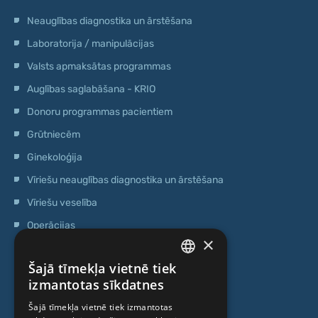
Neauglības diagnostika un ārstēšana
Laboratorija / manipulācijas
Valsts apmaksātas programmas
Auglības saglabāšana - KRIO
Donoru programmas pacientiem
Grūtniecēm
Ginekoloģija
Vīriešu neauglības diagnostika un ārstēšana
Vīriešu veselība
Operācijas
×
Ģenētiskā testēšana
Šajā tīmekļa vietnē tiek
Anti-age speciālista konsultācija
LATVIAN
izmantotas sīkdatnes
Ambulatorais centrs
ENGLISH
Šajā tīmekļa vietnē tiek izmantotas
Cilmes šūnu centrs