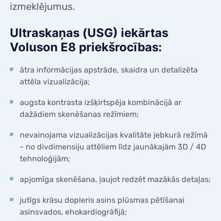
izmeklējumus.
Ultraskaņas (USG) iekārtas
Voluson E8 priekšrocības:
ātra informācijas apstrāde, skaidra un detalizēta
attēla vizualizācija;
augsta kontrasta izšķirtspēja kombinācijā ar
dažādiem skenēšanas režīmiem;
nevainojama vizualizācijas kvalitāte jebkurā režīmā
- no divdimensiju attēliem līdz jaunākajām 3D / 4D
tehnoloģijām;
apjomīga skenēšana, ļaujot redzēt mazākās detaļas;
jutīgs krāsu dopleris asins plūsmas pētīšanai
asinsvados, ehokardiogrāfijā;