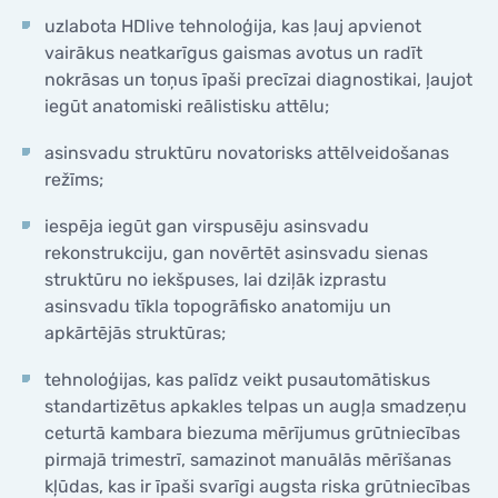
uzlabota HDlive tehnoloģija, kas ļauj apvienot
vairākus neatkarīgus gaismas avotus un radīt
nokrāsas un toņus īpaši precīzai diagnostikai, ļaujot
iegūt anatomiski reālistisku attēlu;
asinsvadu struktūru novatorisks attēlveidošanas
režīms;
iespēja iegūt gan virspusēju asinsvadu
rekonstrukciju, gan novērtēt asinsvadu sienas
struktūru no iekšpuses, lai dziļāk izprastu
asinsvadu tīkla topogrāfisko anatomiju un
apkārtējās struktūras;
tehnoloģijas, kas palīdz veikt pusautomātiskus
standartizētus apkakles telpas un augļa smadzeņu
ceturtā kambara biezuma mērījumus grūtniecības
pirmajā trimestrī, samazinot manuālās mērīšanas
kļūdas, kas ir īpaši svarīgi augsta riska grūtniecības