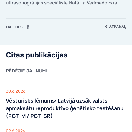
ultrasonogrāfijas speciāliste Natālija Vedmedovska.
ATPAKAĻ
DALĪTIES
Citas publikācijas
PĒDĒJIE JAUNUMI
30.6.2026
Vēsturisks lēmums: Latvijā uzsāk valsts
apmaksātu reproduktīvo ģenētisko testēšanu
(PGT-M / PGT-SR)
09.6.2026