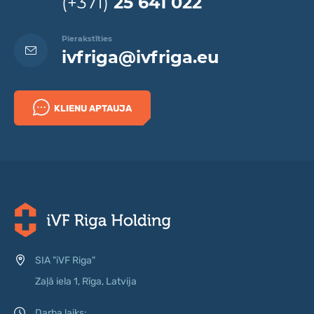
(+371)
25 641 022
Pierakstīties
ivfriga@ivfriga.eu
KLIENU APTAUJA
SIA "iVF Riga"
Zaļā iela 1, Rīga, Latvija
Darba laiks: