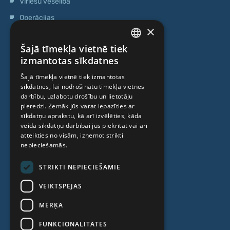
Vīriešu veselība
Operācijas
×
Ģenētiskā testēšana
Šajā tīmekļa vietnē tiek
Anti-age speciālista konsultācija
LATVIAN
izmantotas sīkdatnes
Ambulatorais centrs
ENGLISH
Šajā tīmekļa vietnē tiek izmantotas
Cilmes šūnu centrs
sīkdatnes, lai nodrošinātu tīmekļa vietnes
RUSSIAN
darbību, uzlabotu drošību un lietotāju
LITHUANIAN
pieredzi. Zemāk jūs varat iepazīties ar
PAR MUMS
sīkdatņu aprakstu, kā arī izvēlēties, kāda
NORWEGIAN
veida sīkdatņu darbībai jūs piekrītat vai arī
atteikties no visām, izņemot strikti
Kas mēs esam
nepieciešamās.
Speciālisti
STRIKTI NEPIECIEŠAMIE
Cenas
VEIKTSPĒJAS
Kontakti
MĒRĶA
Raksti
FUNKCIONALITĀTES