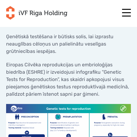
Ģenētiskā testēšana ir būtisks solis, lai izprastu
neauglības cēloņus un palielinātu veselīgas
grūtniecības iespējas.
+371 67 111 117
LV
+371 25 641 022
+371 67 111 117
LV
+371 25 641 022
Eiropas Cilvēka reprodukcijas un embrioloģijas
PAR MUMS
biedrība (ESHRE) ir izveidojusi infografiku “Genetic
EN
PAR MUMS
Tests for Reproduction”, kas skaidri apkopojusi visus
ĀRSTĒŠANA
pieejamos ģenētiskos testus reproduktīvajā medicīnā,
RU
ĀRSTĒŠANA
palīdzot pāriem īstenot sapni par ģimeni.
JŪSU PROGRAMMA
LT
JŪSU PROGRAMMA
SĀC TAGAD
SE
SĀC TAGAD
NODERĪGI
NO
NODERĪGI
CENAS
CENAS