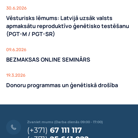
30.6.2026
Vēsturisks lēmums: Latvijā uzsāk valsts
apmaksātu reproduktīvo ģenētisko testēšanu
(PGT-M / PGT-SR)
09.6.2026
BEZMAKSAS ONLINE SEMINĀRS
19.3.2026
Donoru programmas un ģenētiskā drošība
Zvaniet mums (Darba dienās 09:00 - 17:00)
(+371)
67 111 117