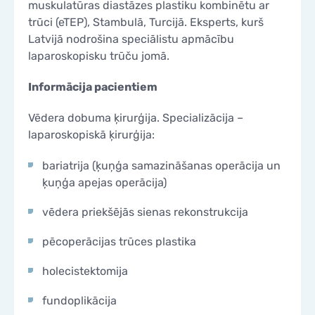
muskulatūras diastāzes plastiku kombinētu ar
trūci (eTEP), Stambulā, Turcijā. Eksperts, kurš
Latvijā nodrošina speciālistu apmācību
laparoskopisku trūču jomā.
Informācija pacientiem
Vēdera dobuma ķirurģija. Specializācija –
laparoskopiskā ķirurģija:
bariatrija (ķuņģa samazināšanas operācija un
ķuņģa apejas operācija)
vēdera priekšējās sienas rekonstrukcija
pēcoperācijas trūces plastika
holecistektomija
fundoplikācija