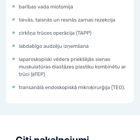
barības vada miotomija
tievās, taisnās un resnās zarnas rezekcija
cirkšņa trūces operācija (TAPP)
labdabīgo audzēju izņemšana
laparoskopiski vēdera priekšējās sienas
muskulatūras diastāzes plastiku kombinētu ar
trūci (eTEP)
transanālā endoskopiskā mikroķirurģija (TEO).