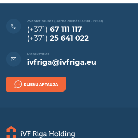
Zvaniet mums (Darba dienās 09:00 - 17:00)
(+371)
67 111 117
(+371)
25 641 022
Pierakstīties
ivfriga@ivfriga.eu
KLIENU APTAUJA