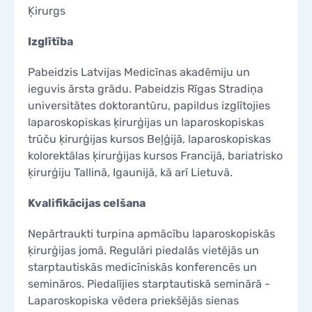
Ķirurgs
KONTAKTI
KONTAKTI
Izglītība
Pabeidzis Latvijas Medicīnas akadēmiju un
ieguvis ārsta grādu. Pabeidzis Rīgas Stradiņa
universitātes doktorantūru, papildus izglītojies
laparoskopiskas ķirurģijas un laparoskopiskas
trūču ķirurģijas kursos Beļģijā, laparoskopiskas
kolorektālas ķirurģijas kursos Francijā, bariatrisko
ķirurģiju Tallinā, Igaunijā, kā arī Lietuvā.
Kvalifikācijas celšana
Nepārtraukti turpina apmācību laparoskopiskās
ķirurģijas jomā. Regulāri piedalās vietējās un
starptautiskās medicīniskās konferencēs un
semināros. Piedalījies starptautiskā seminārā -
Laparoskopiska vēdera priekšējās sienas