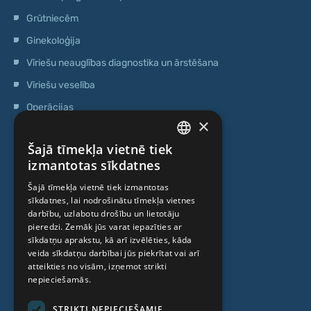
Grūtniecēm
Ginekoloģija
Vīriešu neauglības diagnostika un ārstēšana
Vīriešu veselība
Operācijas
×
Ģenētiskā testēšana
Šajā tīmekļa vietnē tiek
Anti-age speciālista konsultācija
LATVIAN
izmantotas sīkdatnes
Ambulatorais centrs
ENGLISH
Šajā tīmekļa vietnē tiek izmantotas
Cilmes šūnu centrs
sīkdatnes, lai nodrošinātu tīmekļa vietnes
RUSSIAN
darbību, uzlabotu drošību un lietotāju
LITHUANIAN
pieredzi. Zemāk jūs varat iepazīties ar
PAR MUMS
sīkdatņu aprakstu, kā arī izvēlēties, kāda
NORWEGIAN
veida sīkdatņu darbībai jūs piekrītat vai arī
atteikties no visām, izņemot strikti
Kas mēs esam
nepieciešamās.
Speciālisti
STRIKTI NEPIECIEŠAMIE