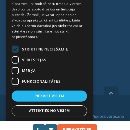
Cilmes šūnu centrs
sīkdatnes, lai nodrošinātu tīmekļa vietnes
RUSSIAN
darbību, uzlabotu drošību un lietotāju
LITHUANIAN
pieredzi. Zemāk jūs varat iepazīties ar
PAR MUMS
sīkdatņu aprakstu, kā arī izvēlēties, kāda
NORWEGIAN
veida sīkdatņu darbībai jūs piekrītat vai arī
atteikties no visām, izņemot strikti
Kas mēs esam
nepieciešamās.
Speciālisti
STRIKTI NEPIECIEŠAMIE
Cenas
VEIKTSPĒJAS
Kontakti
MĒRĶA
Raksti
FUNKCIONALITĀTES
PIEKRIST VISIEM
Copyright 2026, iVF Riga.
ATTEIKTIES NO VISIEM
Privātuma politika
|
Noteikumi un nosacījumi
|
Videonovērošana
RĀDĪT DETAĻAS
Web izstrāde:
PIERAKSTĪTIES