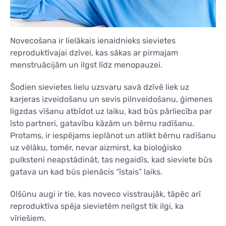
KONTAKTI
KONTAKTI
Novecošana ir lielākais ienaidnieks sievietes
reproduktīvajai dzīvei, kas sākas ar pirmajam
menstruācijām un ilgst līdz menopauzei.
Šodien sievietes lielu uzsvaru savā dzīvē liek uz
karjeras izveidošanu un sevis pilnveidošanu, ģimenes
ligzdas vīšanu atbīdot uz laiku, kad būs pārliecība par
īsto partneri, gatavību kāzām un bērnu radīšanu.
Protams, ir iespējams ieplānot un atlikt bērnu radīšanu
uz vēlāku, tomēr, nevar aizmirst, ka bioloģisko
pulksteni neapstādināt, tas negaidīs, kad sieviete būs
gatava un kad būs pienācis “īstais” laiks.
Olšūnu augi ir tie, kas noveco visstraujāk, tāpēc arī
reproduktīva spēja sievietēm neilgst tik ilgi, ka
vīriešiem.