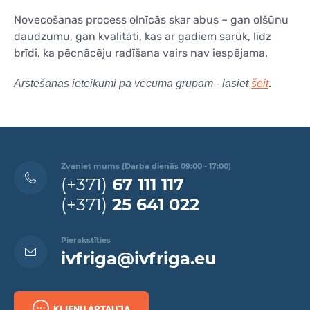
Novecošanas process olnīcās skar abus – gan olšūnu
daudzumu, gan kvalitāti, kas ar gadiem sarūk, līdz
brīdi, ka pēcnācēju radīšana vairs nav iespējama.
.
Ārstēšanas ieteikumi pa vecuma grupām - lasiet
šeit
Zvaniet mums (Darba dienās 09:00 - 17:00)
(+371)
67 111 117
(+371)
25 641 022
Pierakstīties
ivfriga@ivfriga.eu
KLIENU APTAUJA