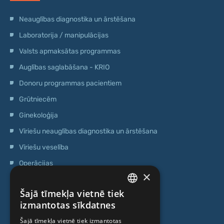
Neauglības diagnostika un ārstēšana
Laboratorija / manipulācijas
Valsts apmaksātas programmas
Auglības saglabāšana - KRIO
Donoru programmas pacientiem
Grūtniecēm
Ginekoloģija
Vīriešu neauglības diagnostika un ārstēšana
Vīriešu veselība
Operācijas
×
Ģenētiskā testēšana
Šajā tīmekļa vietnē tiek
Anti-age speciālista konsultācija
LATVIAN
izmantotas sīkdatnes
Ambulatorais centrs
ENGLISH
Šajā tīmekļa vietnē tiek izmantotas