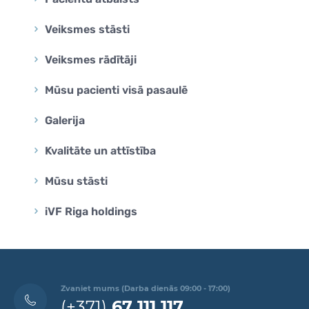
Veiksmes stāsti
Veiksmes rādītāji
Mūsu pacienti visā pasaulē
Galerija
Kvalitāte un attīstība
Mūsu stāsti
iVF Riga holdings
Zvaniet mums (Darba dienās 09:00 - 17:00)
(+371)
67 111 117