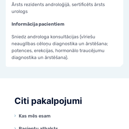
Ārsts rezidents androloģijā, sertificēts ārsts
KONTAKTI
KONTAKTI
urologs
Informācija pacientiem
Sniedz androloga konsultācijas (vīriešu
neauglības cēloņu diagnostika un ārstēšana;
potences, erekcijas, hormonālo traucējumu
diagnostika un ārstēšana).
Citi pakalpojumi
Kas mēs esam
Pacientu atbalsts