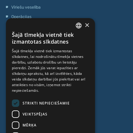
Vīriešu veselība
Operācijas
×
Ģenētiskā testēšana
Šajā tīmekļa vietnē tiek
Anti-age speciālista konsultācija
LATVIAN
izmantotas sīkdatnes
Ambulatorais centrs
ENGLISH
Šajā tīmekļa vietnē tiek izmantotas
Cilmes šūnu centrs
sīkdatnes, lai nodrošinātu tīmekļa vietnes
RUSSIAN
darbību, uzlabotu drošību un lietotāju
LITHUANIAN
pieredzi. Zemāk jūs varat iepazīties ar
PAR MUMS
sīkdatņu aprakstu, kā arī izvēlēties, kāda
NORWEGIAN
veida sīkdatņu darbībai jūs piekrītat vai arī
atteikties no visām, izņemot strikti
Kas mēs esam
nepieciešamās.
Speciālisti
STRIKTI NEPIECIEŠAMIE
Cenas
VEIKTSPĒJAS
Kontakti
MĒRĶA
Raksti