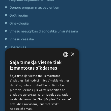
Donoru programmas pacientiem
Grūtniecēm
Ginekoloģija
Vīriešu neauglības diagnostika un ārstēšana
Vīriešu veselība
Operācijas
×
Ģenētiskā testēšana
Šajā tīmekļa vietnē tiek
Anti-age speciālista konsultācija
LATVIAN
izmantotas sīkdatnes
Ambulatorais centrs
ENGLISH
Šajā tīmekļa vietnē tiek izmantotas
Cilmes šūnu centrs
sīkdatnes, lai nodrošinātu tīmekļa vietnes
RUSSIAN
darbību, uzlabotu drošību un lietotāju
LITHUANIAN
pieredzi. Zemāk jūs varat iepazīties ar
PAR MUMS
sīkdatņu aprakstu, kā arī izvēlēties, kāda
NORWEGIAN
veida sīkdatņu darbībai jūs piekrītat vai arī
atteikties no visām, izņemot strikti
Kas mēs esam
nepieciešamās.