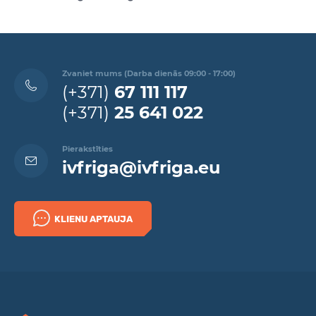
Zvaniet mums (Darba dienās 09:00 - 17:00)
(+371)
67 111 117
(+371)
25 641 022
Pierakstīties
ivfriga@ivfriga.eu
KLIENU APTAUJA