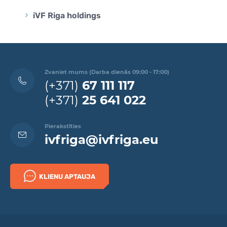
iVF Riga holdings
Zvaniet mums (Darba dienās 09:00 - 17:00)
(+371)
67 111 117
(+371)
25 641 022
Pierakstīties
ivfriga@ivfriga.eu
KLIENU APTAUJA