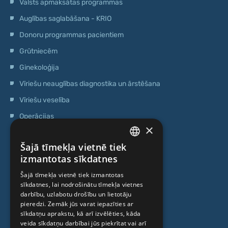
Valsts apmaksātas programmas
Auglības saglabāšana - KRIO
Donoru programmas pacientiem
Grūtniecēm
Ginekoloģija
Vīriešu neauglības diagnostika un ārstēšana
Vīriešu veselība
Operācijas
×
Ģenētiskā testēšana
Šajā tīmekļa vietnē tiek
Anti-age speciālista konsultācija
LATVIAN
izmantotas sīkdatnes
Ambulatorais centrs
ENGLISH
Šajā tīmekļa vietnē tiek izmantotas
Cilmes šūnu centrs
sīkdatnes, lai nodrošinātu tīmekļa vietnes
RUSSIAN
darbību, uzlabotu drošību un lietotāju
LITHUANIAN
pieredzi. Zemāk jūs varat iepazīties ar
PAR MUMS
sīkdatņu aprakstu, kā arī izvēlēties, kāda
NORWEGIAN
veida sīkdatņu darbībai jūs piekrītat vai arī