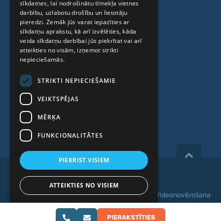
Cilmes šūnu centrs
sīkdatnes, lai nodrošinātu tīmekļa vietnes
RUSSIAN
darbību, uzlabotu drošību un lietotāju
LITHUANIAN
pieredzi. Zemāk jūs varat iepazīties ar
PAR MUMS
sīkdatņu aprakstu, kā arī izvēlēties, kāda
NORWEGIAN
veida sīkdatņu darbībai jūs piekrītat vai arī
atteikties no visām, izņemot strikti
Kas mēs esam
nepieciešamās.
Speciālisti
STRIKTI NEPIECIEŠAMIE
Cenas
VEIKTSPĒJAS
Kontakti
MĒRĶA
Raksti
FUNKCIONALITĀTES
PIEKRIST VISIEM
Copyright 2026, iVF Riga.
ATTEIKTIES NO VISIEM
Privātuma politika
|
Noteikumi un nosacījumi
|
Videonovērošana
RĀDĪT DETAĻAS
Web izstrāde:
PIERAKSTĪTIES