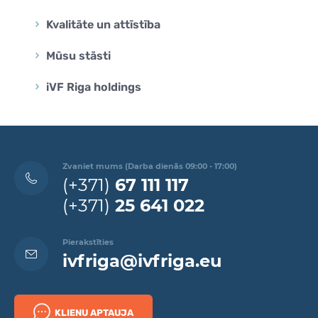
Kvalitāte un attīstība
Mūsu stāsti
iVF Riga holdings
Zvaniet mums (Darba dienās 09:00 - 17:00)
(+371)
67 111 117
(+371)
25 641 022
Pierakstīties
ivfriga@ivfriga.eu
KLIENU APTAUJA