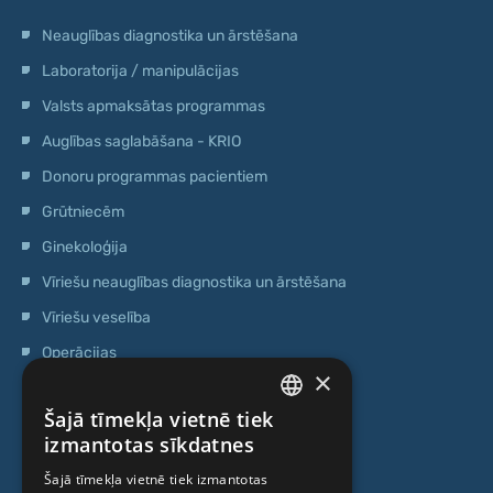
Neauglības diagnostika un ārstēšana
Laboratorija / manipulācijas
Valsts apmaksātas programmas
Auglības saglabāšana - KRIO
Donoru programmas pacientiem
Grūtniecēm
Ginekoloģija
Vīriešu neauglības diagnostika un ārstēšana
Vīriešu veselība
Operācijas
×
Ģenētiskā testēšana
Šajā tīmekļa vietnē tiek
Anti-age speciālista konsultācija
LATVIAN
izmantotas sīkdatnes
Ambulatorais centrs
ENGLISH
Šajā tīmekļa vietnē tiek izmantotas