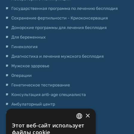
Государственная программа по лечению бесплодия
Сохранение фертильности - Криоконсервация
Донорские программы для лечения бесплодия
Для беременных
Гинекология
Диагностика и лечение мужского бесплодия
Мужское здоровье
Операции
Генетическое тестирование
Консультация anti-age специалиста
Амбулаторный центр
×
Центр стволовых клеток
Этот веб-сайт использует
LATVIAN
О НАС
файлы cookie