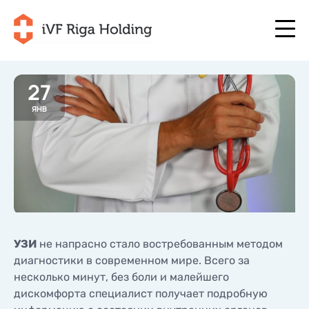
27
ЯНВ
+371 67 111 117
RU
+371 25 641 022
+371 67 111 117
RU
+371 25 641 022
О НАС
LV
О НАС
ЛЕЧЕНИЕ
EN
ЛЕЧЕНИЕ
ВАША ПРОГРАММА
LT
ВАША ПРОГРАММА
НАЧНИТЕ СЕЙЧАС
УЗИ
не напрасно стало востребованным методом
SE
НАЧНИТЕ СЕЙЧАС
диагностики в современном мире. Всего за
ПОЛЕЗНО
несколько минут, без боли и малейшего
NO
ПОЛЕЗНО
дискомфорта специалист получает подробную
ЦЕНЫ
ЦЕНЫ