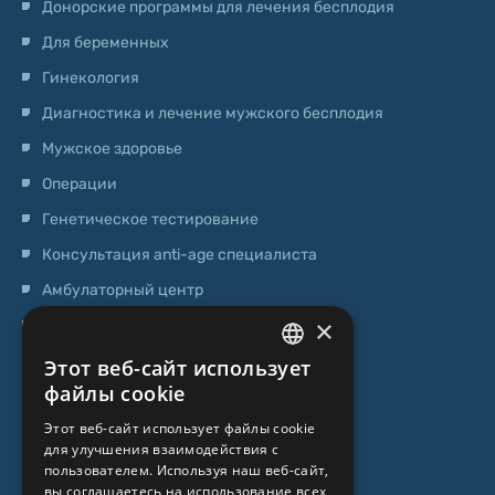
Донорские программы для лечения бесплодия
Для беременных
Гинекология
Диагностика и лечение мужского бесплодия
Мужское здоровье
Операции
Генетическое тестирование
Консультация anti-age специалиста
Амбулаторный центр
×
Центр стволовых клеток
Этот веб-сайт использует
LATVIAN
О НАС
файлы cookie
ENGLISH
Этот веб-сайт использует файлы cookie
О клинике
для улучшения взаимодействия с
RUSSIAN
пользователем. Используя наш веб-сайт,
Специалисты
LITHUANIAN
вы соглашаетесь на использование всех