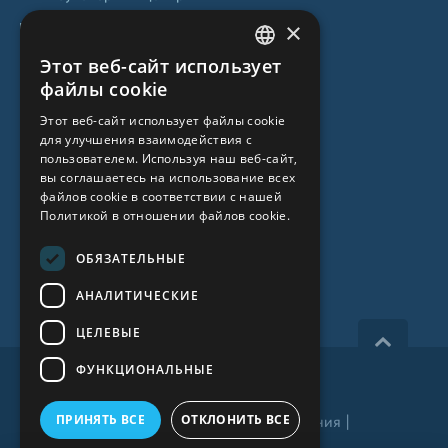
×
Центр стволовых клеток
Этот веб-сайт использует
LATVIAN
О НАС
файлы cookie
ENGLISH
Этот веб-сайт использует файлы cookie
О клинике
для улучшения взаимодействия с
RUSSIAN
пользователем. Используя наш веб-сайт,
Специалисты
LITHUANIAN
вы соглашаетесь на использование всех
файлов cookie в соответствии с нашей
Цены
NORWEGIAN
Политикой в ​​отношении файлов cookie.
Контакты
ОБЯЗАТЕЛЬНЫЕ
Статьи
АНАЛИТИЧЕСКИЕ
ЦЕЛЕВЫЕ
ФУНКЦИОНАЛЬНЫЕ
Все права защищены 2026, iVF Riga.
ПРИНЯТЬ ВСЕ
ОТКЛОНИТЬ ВСЕ
Политика приватности
|
Условия и положения
|
Видеонаблюдение