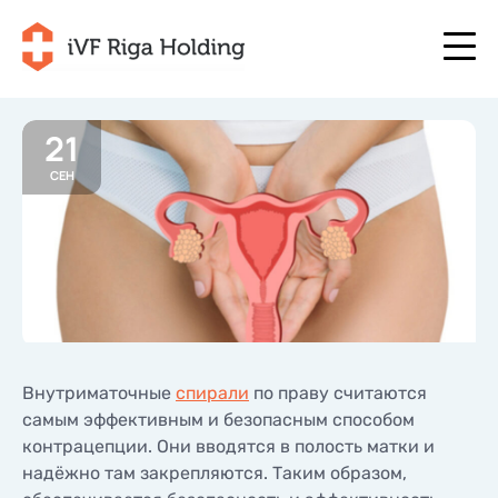
21
СЕН
+371 67 111 117
RU
+371 25 641 022
+371 67 111 117
RU
+371 25 641 022
О НАС
LV
О НАС
ЛЕЧЕНИЕ
EN
ЛЕЧЕНИЕ
ВАША ПРОГРАММА
LT
ВАША ПРОГРАММА
НАЧНИТЕ СЕЙЧАС
Внутриматочные
спирали
по праву считаются
SE
НАЧНИТЕ СЕЙЧАС
самым эффективным и безопасным способом
ПОЛЕЗНО
контрацепции. Они вводятся в полость матки и
NO
ПОЛЕЗНО
надёжно там закрепляются. Таким образом,
ЦЕНЫ
ЦЕНЫ