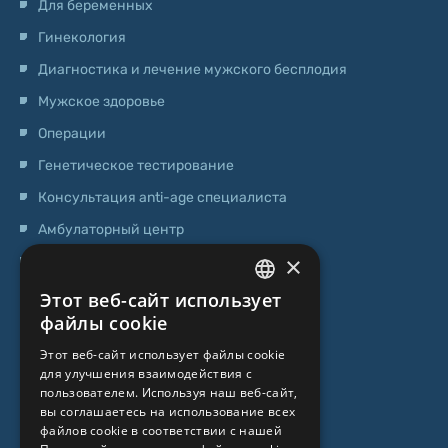
Для беременных
Гинекология
Диагностика и лечение мужского бесплодия
Мужское здоровье
Операции
Генетическое тестирование
Консультация anti-age специалиста
Амбулаторный центр
×
Центр стволовых клеток
Этот веб-сайт использует
LATVIAN
О НАС
файлы cookie
ENGLISH
Этот веб-сайт использует файлы cookie
О клинике
для улучшения взаимодействия с
RUSSIAN
пользователем. Используя наш веб-сайт,
Специалисты
LITHUANIAN
вы соглашаетесь на использование всех
файлов cookie в соответствии с нашей
Цены
NORWEGIAN