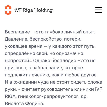
Бесплодие — это глубоко личный опыт.
Давление, беспокойство, потери,
+371 67 111 117
RU
+371 25 641 022
+371 67 111 117
уходящее время — у каждого этот путь
RU
+371 25 641 022
определённо свой, но однозначно
О НАС
LV
непростой… Однако бесплодие – это не
О НАС
ЛЕЧЕНИЕ
приговор, а заболевание, которое
EN
ЛЕЧЕНИЕ
ВАША ПРОГРАММА
подлежит лечению, как и любое другое.
LT
ВАША ПРОГРАММА
И в ожидании чуда не стоит сидеть сложа
НАЧНИТЕ СЕЙЧАС
SE
НАЧНИТЕ СЕЙЧАС
руки, - считает руководитель клиники iVF
ПОЛЕЗНО
RIGA, гинеколог-репродуктолог, др.
NO
ПОЛЕЗНО
ЦЕНЫ
Виолета Фодина.
ЦЕНЫ