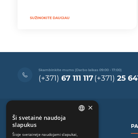
SUŽINOKITE DAUGIAU
Skambinkite mums (Darbo laikas 09:00 - 17:00)
(+371)
67 111 117
(+371)
25 64
×
Ši svetainė naudoja
LATVIAN
slapukus
P
ENGLISH
Šioje svetainėje naudojami slapukai,