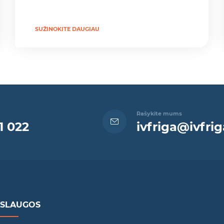
SUŽINOKITE DAUGIAU
Rašykite mums
1 022
ivfriga@ivfrig
ASLAUGOS