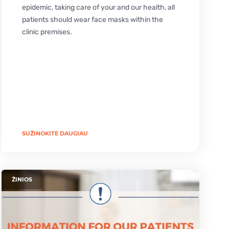
epidemic, taking care of your and our health, all
USG
patients should wear face masks within the
clinic premises.
KAMIENINIŲ LĄSTELIŲ CENTRAS
SUŽINOKITE DAUGIAU
ŽINIOS