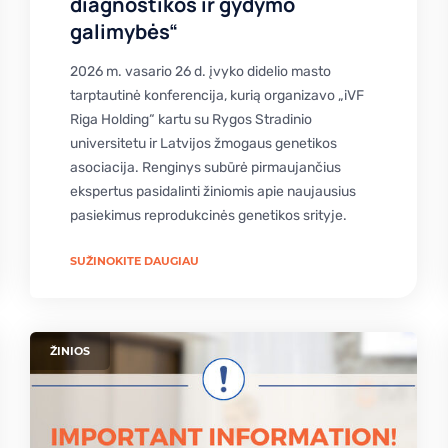
diagnostikos ir gydymo
galimybės“
2026 m. vasario 26 d. įvyko didelio masto
tarptautinė konferencija, kurią organizavo „iVF
Riga Holding“ kartu su Rygos Stradinio
universitetu ir Latvijos žmogaus genetikos
asociacija. Renginys subūrė pirmaujančius
ekspertus pasidalinti žiniomis apie naujausius
pasiekimus reprodukcinės genetikos srityje.
SUŽINOKITE DAUGIAU
ŽINIOS