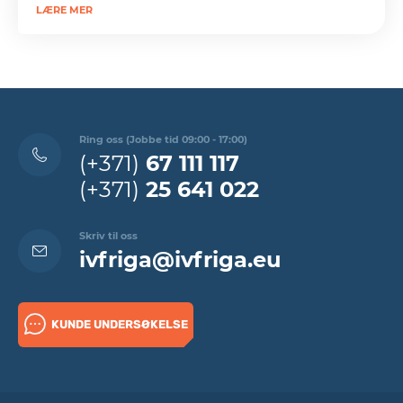
LÆRE MER
Ring oss (Jobbe tid 09:00 - 17:00)
(+371)
67 111 117
(+371)
25 641 022
Skriv til oss
ivfriga@ivfriga.eu
KUNDE UNDERSØKELSE