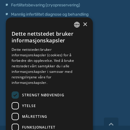
Fertilitetsbevaring (cryopreservering)
Mannlig infertilitet diagnose og behandling
×
Operasjoner
Dette nettstedet bruker
Genetisk testing
LATVIAN
informasjonskapsler
Poliklinisk senter
ENGLISH
Dette nettstedet bruker
Senter for stamceller
informasjonskapsler (cookies) for å
RUSSIAN
forbedre din opplevelse. Ved å bruke
LITHUANIAN
OM OSS
nettstedet vårt samtykker du i alle
informasjonskapsler i samsvar med
NORWEGIAN
retningslinjene våre for
informasjonskapsler.
Hvem er vi
Spesialistteam
STRENGT NØDVENDIG
Kontakter
YTELSE
MÅLRETTING
FUNKSJONALITET