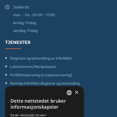
Jobbe tid:
man. - fre.: 09:00 - 17:00
lørdag: Fridag
søndag: Fridag
TJENESTER
Diagnose og behandling av infertilitet
Laboratorium/Manipulasjon
Fertilitetsbevaring (cryopreservering)
Mannlig infertilitet diagnose og behandling
×
Operasjoner
Dette nettstedet bruker
Genetisk testing
LATVIAN
informasjonskapsler
Poliklinisk senter
ENGLISH
Dette nettstedet bruker
Senter for stamceller