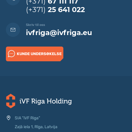
(+371)
67 111 117
(+371)
25 641 022
Skriv til oss
ivfriga@ivfriga.eu
KUNDE UNDERSØKELSE
SIA "iVF Riga"
Zaļā iela 1, Rīga, Latvija