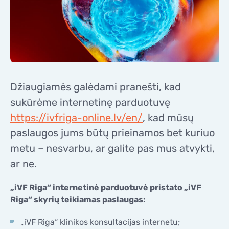
KONTAKTAI
KONTAKTAI
Džiaugiamės galėdami pranešti, kad
sukūrėme internetinę parduotuvę
https://ivfriga-online.lv/en/
, kad mūsų
paslaugos jums būtų prieinamos bet kuriuo
metu – nesvarbu, ar galite pas mus atvykti,
ar ne.
„iVF Riga“ internetinė parduotuvė pristato „iVF
Riga“ skyrių teikiamas paslaugas:
„iVF Riga“ klinikos konsultacijas internetu;