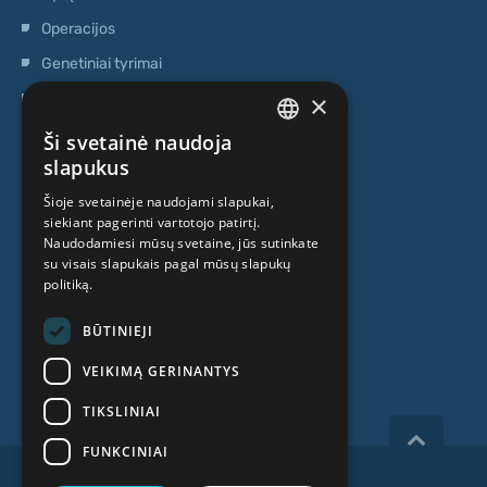
Operacijos
Genetiniai tyrimai
×
Ambulatorinis centras
Kamieninių ląstelių centras
Ši svetainė naudoja
LATVIAN
slapukus
APIE MUS
ENGLISH
Šioje svetainėje naudojami slapukai,
siekiant pagerinti vartotojo patirtį.
RUSSIAN
Naudodamiesi mūsų svetaine, jūs sutinkate
Kas mes esame
LITHUANIAN
su visais slapukais pagal mūsų slapukų
politiką.
Specialistai
NORWEGIAN
Kainos
BŪTINIEJI
Kontaktai
VEIKIMĄ GERINANTYS
TIKSLINIAI
FUNKCINIAI