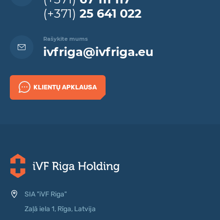
(+371)
25 641 022
Rašykite mums
ivfriga@ivfriga.eu
KLIENTŲ APKLAUSA
SIA "iVF Riga"
Zaļā iela 1, Rīga, Latvija