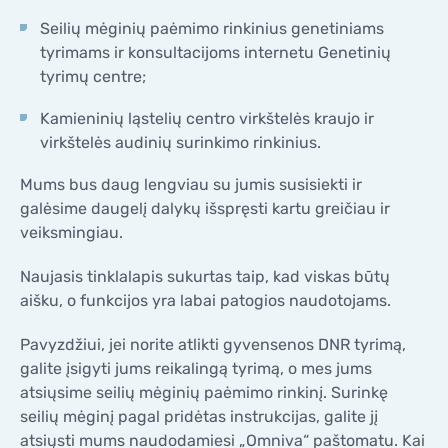
Seilių mėginių paėmimo rinkinius genetiniams
tyrimams ir konsultacijoms internetu Genetinių
tyrimų centre;
Kamieninių ląstelių centro virkštelės kraujo ir
virkštelės audinių surinkimo rinkinius.
Mums bus daug lengviau su jumis susisiekti ir
galėsime daugelį dalykų išspręsti kartu greičiau ir
veiksmingiau.
Naujasis tinklalapis sukurtas taip, kad viskas būtų
aišku, o funkcijos yra labai patogios naudotojams.
Pavyzdžiui, jei norite atlikti gyvensenos DNR tyrimą,
galite įsigyti jums reikalingą tyrimą, o mes jums
atsiųsime seilių mėginių paėmimo rinkinį. Surinkę
seilių mėginį pagal pridėtas instrukcijas, galite jį
atsiųsti mums naudodamiesi „Omniva“ paštomatu. Kai