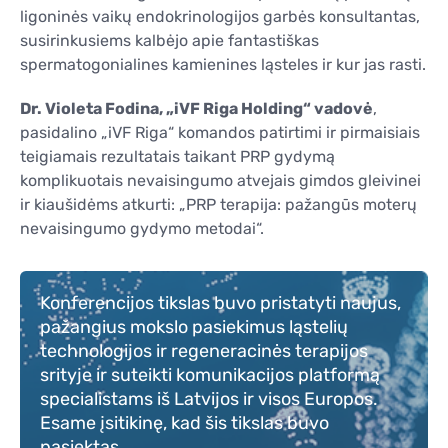
ligoninės vaikų endokrinologijos garbės konsultantas,
susirinkusiems kalbėjo apie fantastiškas
spermatogonialines kamienines ląsteles ir kur jas rasti.
Dr. Violeta Fodina, „iVF Riga Holding“ vadovė
,
pasidalino „iVF Riga“ komandos patirtimi ir pirmaisiais
teigiamais rezultatais taikant PRP gydymą
komplikuotais nevaisingumo atvejais gimdos gleivinei
ir kiaušidėms atkurti: „PRP terapija: pažangūs moterų
nevaisingumo gydymo metodai“.
Konferencijos tikslas buvo pristatyti naujus,
pažangius mokslo pasiekimus ląstelių
technologijos ir regeneracinės terapijos
srityje ir suteikti komunikacijos platformą
specialistams iš Latvijos ir visos Europos.
Esame įsitikinę, kad šis tikslas buvo
pasiektas.