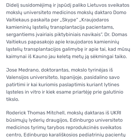
Didelį susidomėjimą ir įspūdį paliko Lietuvos sveikatos
mokslų universiteto medicinos mokslų daktaro Domo
Vaitiekaus paskaita per „Skype“ „Kraujodaros
kamieninių ląstelių transplantacija pacientams,
sergantiems įvairiais piktybiniais navikais“. Dr. Domas
Vaitiekus papasakojo apie kraujodaros kamieninių
ląstelių transplantacijos galimybę ir apie tai, kad mūsų
kaimynai iš Kauno jau keletą metų ją sėkmingai taiko.
Jose Medrano, doktorantas, mokslo tyrinėjas iš
Valensijos universiteto, Ispanijoje, pasidalino savo
patirtimi ir kai kuriomis paslaptimis kuriant lytines
ląsteles in vitro ir kiek esame priartėję prie galutinio
tikslo.
Roderick Thomas Mitchell, mokslų daktaras iš UKRI
būsimųjų lyderių draugijos, Edinburgo universiteto
medicinos tyrimų tarybos reprodukcinės sveikatos
centro, Edinburgo karališkosios pediatrinių pacientų