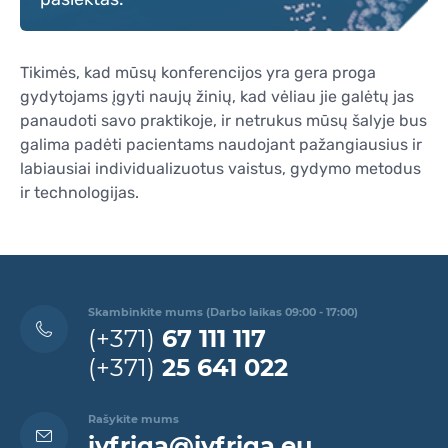
Tikimės, kad mūsų konferencijos yra gera proga
gydytojams įgyti naujų žinių, kad vėliau jie galėtų jas
panaudoti savo praktikoje, ir netrukus mūsų šalyje bus
galima padėti pacientams naudojant pažangiausius ir
labiausiai individualizuotus vaistus, gydymo metodus
ir technologijas.
Skambinkite mums (Darbo laikas 09:00 - 17:00)
(+371)
67 111 117
(+371)
25 641 022
Rašykite mums
ivfriga@ivfriga.eu