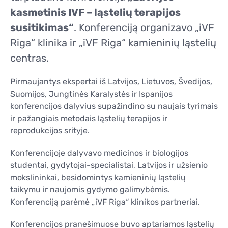
KONTAKTAI
kasmetinis IVF – ląstelių terapijos
KONTAKTAI
susitikimas“
. Konferenciją organizavo „iVF
Riga“ klinika ir „iVF Riga“ kamieninių ląstelių
centras.
Pirmaujantys ekspertai iš Latvijos, Lietuvos, Švedijos,
Suomijos, Jungtinės Karalystės ir Ispanijos
konferencijos dalyvius supažindino su naujais tyrimais
ir pažangiais metodais ląstelių terapijos ir
reprodukcijos srityje.
Konferencijoje dalyvavo medicinos ir biologijos
studentai, gydytojai-specialistai, Latvijos ir užsienio
mokslininkai, besidomintys kamieninių ląstelių
taikymu ir naujomis gydymo galimybėmis.
Konferenciją parėmė „iVF Riga“ klinikos partneriai.
Konferencijos pranešimuose buvo aptariamos ląstelių