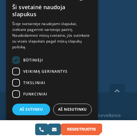
Kamieninių ląstelių centras
Ši svetainė naudoja
LATVIAN
slapukus
APIE MUS
ENGLISH
Šioje svetainėje naudojami slapukai,
siekiant pagerinti vartotojo patirtį.
RUSSIAN
Naudodamiesi mūsų svetaine, jūs sutinkate
Kas mes esame
LITHUANIAN
su visais slapukais pagal mūsų slapukų
politiką.
Specialistai
NORWEGIAN
Kainos
BŪTINIEJI
Kontaktai
VEIKIMĄ GERINANTYS
TIKSLINIAI
FUNKCINIAI
Copyright 2026, iVF Riga.
AŠ SUTINKU
AŠ NESUTINKU
Privatumo politika
|
Terminai ir sąlygos
|
Video Surveillance
PARODYTI DETALIAU
Svetainės kūrimas:
REGISTRUOTIS