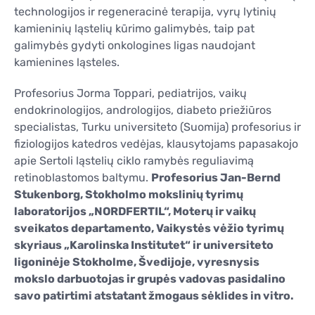
technologijos ir regeneracinė terapija, vyrų lytinių
kamieninių ląstelių kūrimo galimybės, taip pat
galimybės gydyti onkologines ligas naudojant
kamienines ląsteles.
Profesorius Jorma Toppari, pediatrijos, vaikų
endokrinologijos, andrologijos, diabeto priežiūros
specialistas, Turku universiteto (Suomija) profesorius ir
fiziologijos katedros vedėjas, klausytojams papasakojo
apie Sertoli ląstelių ciklo ramybės reguliavimą
retinoblastomos baltymu.
Profesorius Jan-Bernd
Stukenborg, Stokholmo mokslinių tyrimų
laboratorijos „NORDFERTIL“, Moterų ir vaikų
sveikatos departamento, Vaikystės vėžio tyrimų
skyriaus „Karolinska Institutet“ ir universiteto
ligoninėje Stokholme, Švedijoje, vyresnysis
mokslo darbuotojas ir grupės vadovas pasidalino
savo patirtimi atstatant žmogaus sėklides in vitro.