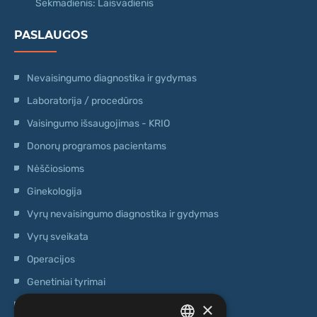
Sekmadienis: Laisvadienis
PASLAUGOS
Nevaisingumo diagnostika ir gydymas
Laboratorija / procedūros
Vaisingumo išsaugojimas - KRIO
Donorų programos pacientams
Nėščiosioms
Ginekologija
Vyrų nevaisingumo diagnostika ir gydymas
Vyrų sveikata
Operacijos
Genetiniai tyrimai
×
Ambulatorinis centras