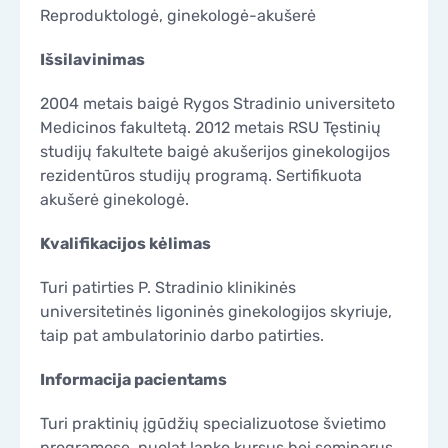
Reproduktologė, ginekologė-akušerė
KONTAKTAI
KONTAKTAI
Išsilavinimas
2004 metais baigė Rygos Stradinio universiteto
Medicinos fakultetą. 2012 metais RSU Tęstinių
studijų fakultete baigė akušerijos ginekologijos
rezidentūros studijų programą. Sertifikuota
akušerė ginekologė.
Kvalifikacijos kėlimas
Turi patirties P. Stradinio klinikinės
universitetinės ligoninės ginekologijos skyriuje,
taip pat ambulatorinio darbo patirties.
Informacija pacientams
Turi praktinių įgūdžių specializuotose švietimo
programose, nuolat lanko kursus bei seminarus,