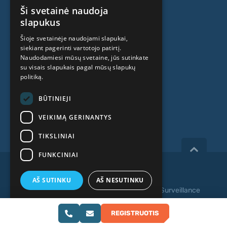
Kamieninių ląstelių centras
Ši svetainė naudoja
LATVIAN
slapukus
APIE MUS
ENGLISH
Šioje svetainėje naudojami slapukai,
siekiant pagerinti vartotojo patirtį.
RUSSIAN
Naudodamiesi mūsų svetaine, jūs sutinkate
Kas mes esame
LITHUANIAN
su visais slapukais pagal mūsų slapukų
politiką.
Specialistai
NORWEGIAN
Kainos
BŪTINIEJI
Kontaktai
VEIKIMĄ GERINANTYS
TIKSLINIAI
FUNKCINIAI
Copyright 2026, iVF Riga.
AŠ SUTINKU
AŠ NESUTINKU
Privatumo politika
|
Terminai ir sąlygos
|
Video Surveillance
PARODYTI DETALIAU
Svetainės kūrimas:
REGISTRUOTIS