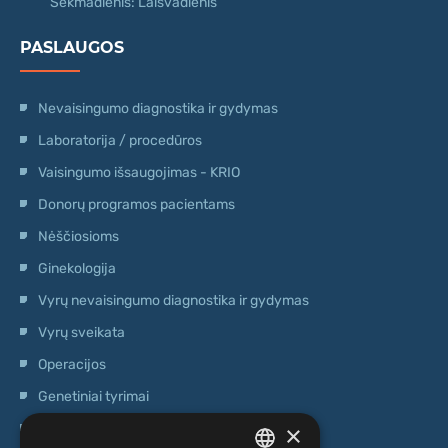
Sekmadienis: Laisvadienis
PASLAUGOS
Nevaisingumo diagnostika ir gydymas
Laboratorija / procedūros
Vaisingumo išsaugojimas - KRIO
Donorų programos pacientams
Nėščiosioms
Ginekologija
Vyrų nevaisingumo diagnostika ir gydymas
Vyrų sveikata
Operacijos
Genetiniai tyrimai
×
Ambulatorinis centras