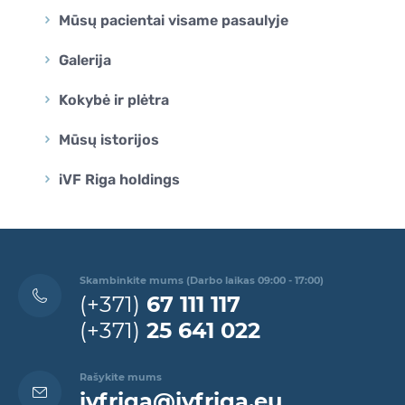
Mūsų pacientai visame pasaulyje
Galerija
Kokybė ir plėtra
Mūsų istorijos
iVF Riga holdings
Skambinkite mums (Darbo laikas 09:00 - 17:00)
(+371)
67 111 117
(+371)
25 641 022
Rašykite mums
ivfriga@ivfriga.eu