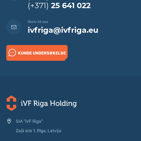
(+371)
25 641 022
Skriv til oss
ivfriga@ivfriga.eu
KUNDE UNDERSØKELSE
SIA "iVF Riga"
Zaļā iela 1, Rīga, Latvija