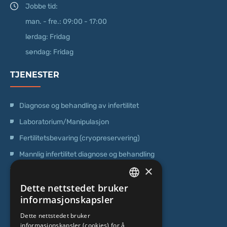
Jobbe tid:
man. - fre.: 09:00 - 17:00
lørdag: Fridag
søndag: Fridag
TJENESTER
Diagnose og behandling av infertilitet
Laboratorium/Manipulasjon
Fertilitetsbevaring (cryopreservering)
Mannlig infertilitet diagnose og behandling
×
Operasjoner
Dette nettstedet bruker
Genetisk testing
LATVIAN
informasjonskapsler
Poliklinisk senter
ENGLISH
Dette nettstedet bruker
Senter for stamceller
informasjonskapsler (cookies) for å
RUSSIAN