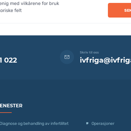
enig med vilkårene for bruk
oriske felt
SE
Skriv til oss
1 022
ivfriga@ivfrig
JENESTER
Diagnose og behandling av infertilitet
Operasjoner