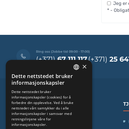
Jeg er 
* - Obligat
Ring oss (Jobbe tid 09:00 - 17:00)
(+371)
67 111 117
(+371)
25 64
×
Dette nettstedet bruker
LATVIAN
informasjonskapsler
ENGLISH
Dette nettstedet bruker
informasjonskapsler (cookies) for å
RUSSIAN
forbedre din opplevelse. Ved å bruke
T
LITHUANIAN
nettstedet vårt samtykker du i alle
informasjonskapsler i samsvar med
NORWEGIAN
retningslinjene våre for
SIA "iVF Riga"
informasjonskapsler.
Zaļā iela 1, Rīga, Latvija