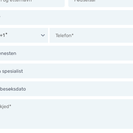
spermantall (klinisk analyse
FERTILITETSBEVARING
m)
(CRYOPRESERVERING)
ende spermanalyse
Nedfrysning av egg
dskanning av testikler (USG)
Nedfrysning av sæd
+1
ing for mannlig infertilitet
Nedfrysing av embryo
kirurgiske operasjoner
OPERASJONER
Urologi
Gynekologi
 besøksdato