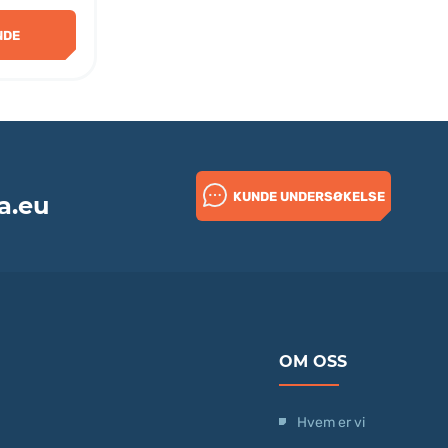
NDE
KUNDE UNDERSØKELSE
a.eu
OM OSS
Hvem er vi