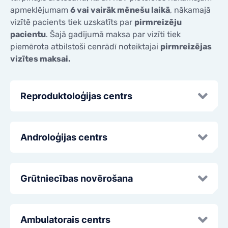
KONTAKTI
apmeklējumam
6 vai vairāk mēnešu laikā
, nākamajā
KONTAKTI
vizītē pacients tiek uzskatīts par
pirmreizēju
pacientu
. Šajā gadījumā maksa par vizīti tiek
piemērota atbilstoši cenrādī noteiktajai
pirmreizējas
vizītes maksai.
Reproduktoloģijas centrs
Androloģijas centrs
Grūtniecības novērošana
Ambulatorais centrs