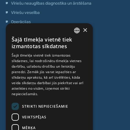
Vīriešu neauglības diagnostika un ārstēšana
Vīriešu veselība
Operācijas
×
Ģenētiskā testēšana
Šajā tīmekļa vietnē tiek
Anti-age speciālista konsultācija
LATVIAN
izmantotas sīkdatnes
Ambulatorais centrs
ENGLISH
Šajā tīmekļa vietnē tiek izmantotas
Cilmes šūnu centrs
sīkdatnes, lai nodrošinātu tīmekļa vietnes
RUSSIAN
darbību, uzlabotu drošību un lietotāju
LITHUANIAN
pieredzi. Zemāk jūs varat iepazīties ar
PAR MUMS
sīkdatņu aprakstu, kā arī izvēlēties, kāda
NORWEGIAN
veida sīkdatņu darbībai jūs piekrītat vai arī
atteikties no visām, izņemot strikti
Kas mēs esam
nepieciešamās.
Speciālisti
STRIKTI NEPIECIEŠAMIE
Cenas
VEIKTSPĒJAS
Kontakti
MĒRĶA
Raksti