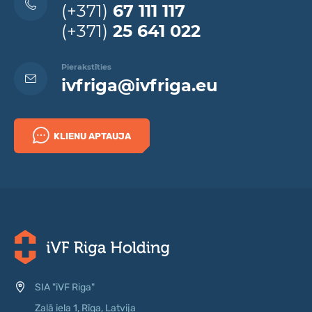
(+371)
67 111 117
(+371)
25 641 022
Pierakstīties
ivfriga@ivfriga.eu
KLIENU APTAUJA
SIA "iVF Riga"
Zaļā iela 1, Rīga, Latvija