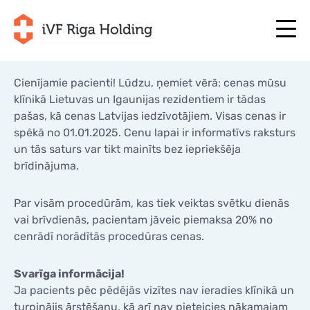
Cienījamie pacienti! Lūdzu, ņemiet vērā: cenas mūsu
klīnikā Lietuvas un Igaunijas rezidentiem ir tādas
pašas, kā cenas Latvijas iedzīvotājiem. Visas cenas ir
+371 67 111 117
LV
+371 25 641 022
+371 67 111 117
spēkā no 01.01.2025. Cenu lapai ir informatīvs raksturs
LV
+371 25 641 022
un tās saturs var tikt mainīts bez iepriekšēja
PAR MUMS
brīdinājuma.
EN
PAR MUMS
ĀRSTĒŠANA
RU
ĀRSTĒŠANA
Par visām procedūrām, kas tiek veiktas svētku dienās
JŪSU PROGRAMMA
vai brīvdienās, pacientam jāveic piemaksa 20% no
LT
JŪSU PROGRAMMA
cenrādī norādītās procedūras cenas.
SĀC TAGAD
SE
SĀC TAGAD
NODERĪGI
Svarīga informācija!
NO
NODERĪGI
Ja pacients pēc pēdējās vizītes nav ieradies klīnikā un
CENAS
turpinājis ārstēšanu, kā arī nav pieteicies nākamajam
CENAS