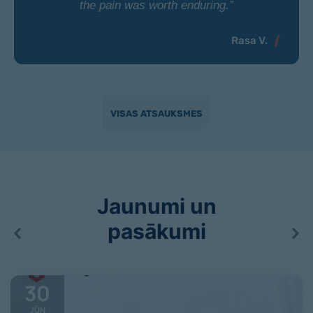
the pain was worth enduring.”
Rasa V.
VISAS ATSAUKSMES
Jaunumi un
pasākumi
30
JŪN