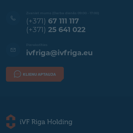
Zvaniet mums (Darba dienās 09:00 - 17:00)
(+371)
67 111 117
(+371)
25 641 022
Pierakstīties
ivfriga@ivfriga.eu
KLIENU APTAUJA