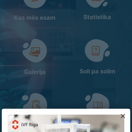
Statistika
Kas mēs esam
Soli pa solim
Galerija
Jūsu programma
Der zināt